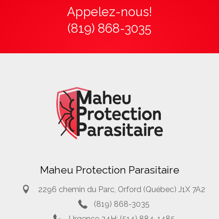
Appelez-nous!
(819) 868-3035
Maheu Protection Parasitaire
2296 chemin du Parc, Orford (Québec) J1X 7A2
(819) 868-3035
Urgence 24H: (514) 884-1485