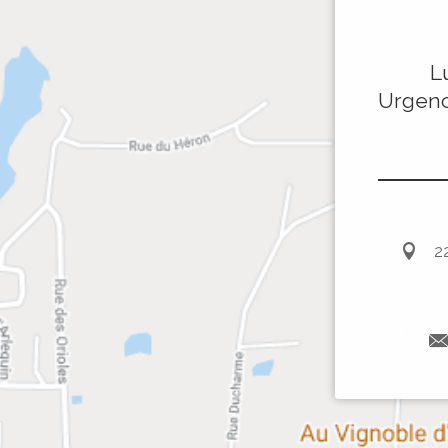
L
Urgenc
2